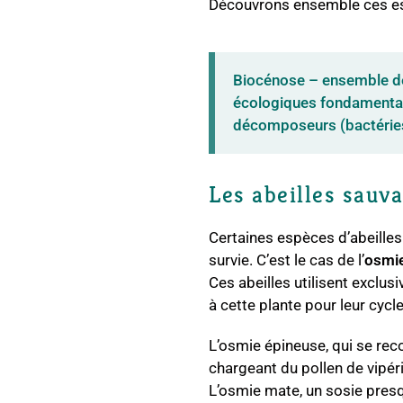
Découvrons ensemble ces es
Biocénose – ensemble de
écologiques fondamentau
décomposeurs (bactéries
Les abeilles sauv
Certaines espèces d’abeilles 
survie. C’est le cas de l’
osmie
Ces abeilles utilisent exclus
à cette plante pour leur cycle
L’osmie épineuse, qui se reco
chargeant du pollen de vipérin
L’osmie mate, un sosie presq