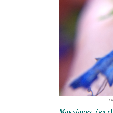
Pu
Mogulones
, des c