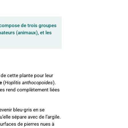
 compose de trois groupes
teurs (animaux), et les
 de cette plante pour leur
e
(
Hoplitis anthocopoides
).
i les rend complètement liées
evenir bleu-gris en se
’elle sépare avec de l’argile.
surfaces de pierres nues à