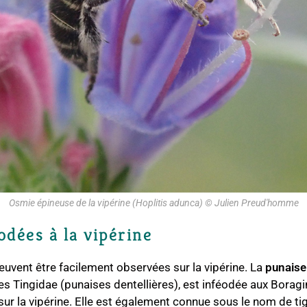
Osmie épineuse de la vipérine (Hoplitis adunca) © Julien Preud'homme
odées à la vipérine
uvent être facilement observées sur la vipérine. La
punaise 
 des Tingidae (punaises dentellières), est inféodée aux Boragi
r la vipérine. Elle est également connue sous le nom de tigr