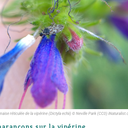
naise réticulée de la vipérine (Dictyla echii) © Neville Park (CC0) iNaturalist.
harançons sur la vipérine