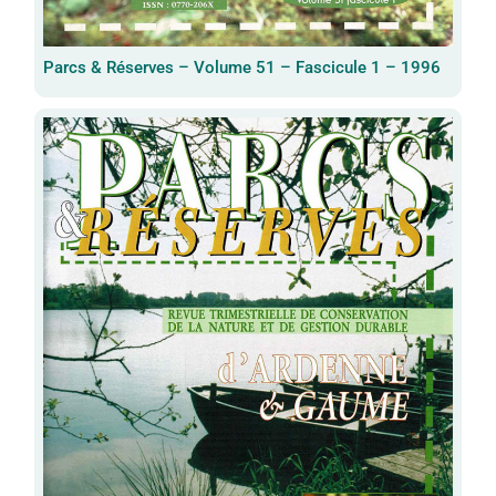
Parcs & Réserves – Volume 51 – Fascicule 1 – 1996