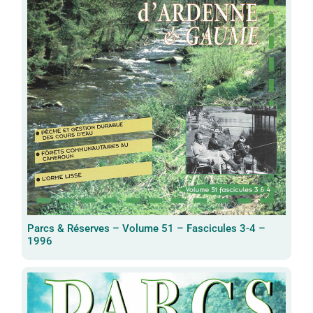
Parcs & Réserves – Volume 51 – Fascicules 3-4 –
1996