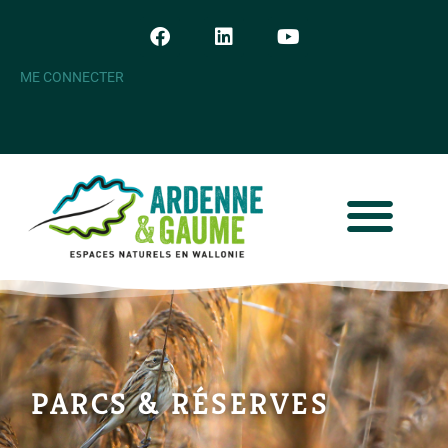
ME CONNECTER
PARCS & RÉSERVES