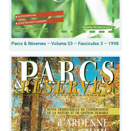
Parcs & Réserves – Volume 53 – Fascicules 3 – 1998