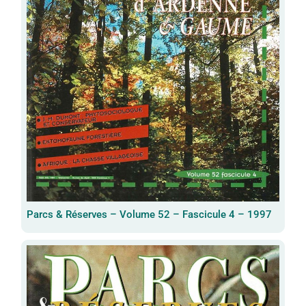
Parcs & Réserves – Volume 52 – Fascicule 4 – 1997