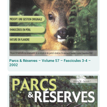
Parcs & Réserves – Volume 57 – Fascicules 3-4 –
2002