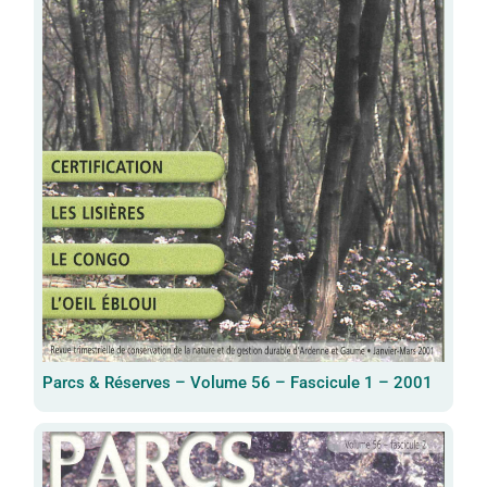
Parcs & Réserves – Volume 56 – Fascicule 1 – 2001