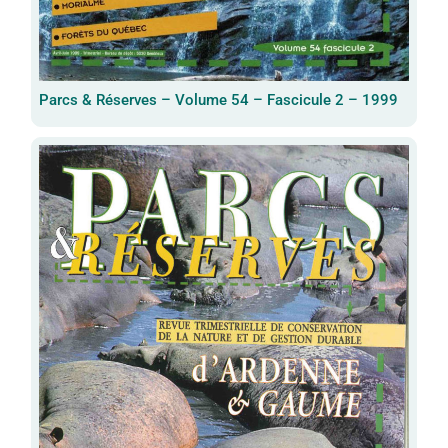
Parcs & Réserves – Volume 54 – Fascicule 2 – 1999