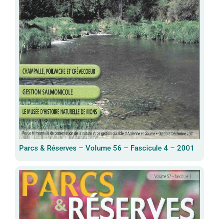
Parcs & Réserves – Volume 56 – Fascicule 4 – 2001