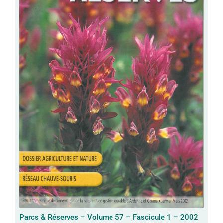
Parcs & Réserves – Volume 57 – Fascicule 1 – 2002