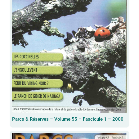
Parcs & Réserves – Volume 55 – Fascicule 1 – 2000