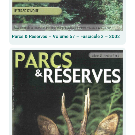
Parcs & Réserves – Volume 57 – Fascicule 2 – 2002