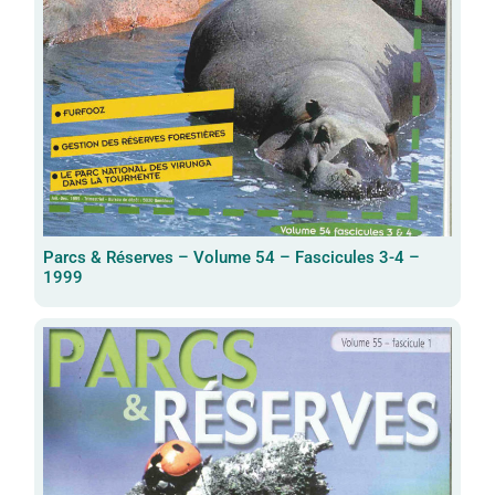
Parcs & Réserves – Volume 54 – Fascicules 3-4 –
1999