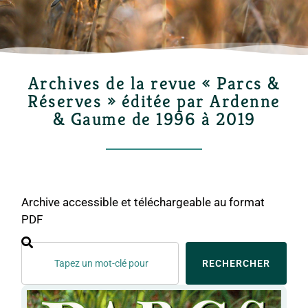
Archives de la revue « Parcs &
Réserves » éditée par Ardenne
& Gaume de 1996 à 2019
Archive accessible et téléchargeable au format
PDF
RECHERCHER