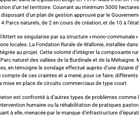
ion d’un tel territoire. Couvrant au minimum 5000 hectares, 
 disposant d’un plan de gestion approuvé par le Gouvernem
4 Parcs naturels, de 2 en cours de création, et de 10 à l’état
e l’Attert se singularise par sa structure « mono-communale 
ons locales. La Fondation Rurale de Wallonie, installée da
tégrée au projet. Cette volonté d’intégrer la composante rur
Parc naturel des vallées de la Burdinale et de la Mehaigne. 
tes, en témoigne le sondage effectué auprès d’une dizaine d
 compte de ces craintes et a mené, pour ce faire, différents 
t la mise en place de circuits commerciaux de type court.
rmeton est confronté à d’autres types de problèmes comme 
intervention humaine ou la réhabilitation de pratiques pasto
uant à elle, menacée par le manque d’infrastructure d’épurat