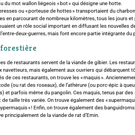
su du mot wallon liégeois « bot » qui désigne une hotte.
teresses ou « porteuse de hottes » transportaient du charbo
tres en parcourant de nombreux kilomètres, tous les jours et
ouaient un rôle social important en diffusant les nouvelles de
’entre-deux-guerres, mais font encore partie intégrante du 
forestière
ypes de restaurants servent de la viande de gibier. Les resta
 navetteurs, mais également aux ouvriers qui débarquent tôt
ivés de ces restaurants, on trouve les « maquis ». Ancienneme
ode (ou rat des roseaux), de l’athérure (ou porc-épic à que
s) et parfois même du pangolin. Ces maquis, tenus par des 
t de taille très variée. On trouve également des « supermaqui
permaquis » ! Enfin, on trouve également des banguidroms, o
uve principalement de la viande de rat d’Emin.