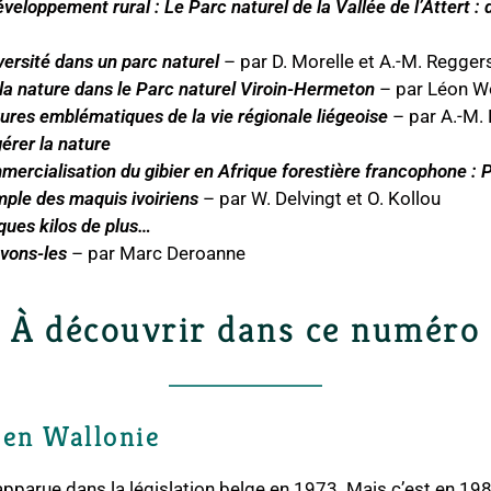
veloppement rural : Le Parc naturel de la Vallée de l’Attert : 
versité dans un parc naturel
– par D. Morelle et A.-M. Regger
la nature dans le Parc naturel Viroin-Hermeton
– par Léon W
gures emblématiques de la vie régionale liégeoise
– par A.-M.
érer la nature
mercialisation du gibier en Afrique forestière francophone : P
mple des maquis ivoiriens
– par W. Delvingt et O. Kollou
lques kilos de plus…
vons-les
– par Marc Deroanne
À découvrir dans ce numéro
 en Wallonie
apparue dans la législation belge en 1973. Mais c’est en 19