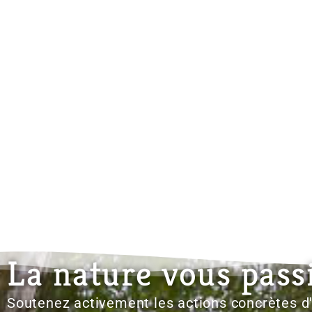
La nature vous pass
Soutenez activement les actions concrètes 