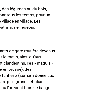
n, des légumes ou du bois,
 par tous les temps, pour un
 village en village. Les
patrimoine liégeois.
urants de gare routière devenus
 le matin, ainsi qu’aux
nt clandestins, ces « maquis »
ue en brosse), des
« tanties » (surnom donné aux
s », plus grands et plus
ù l’on vient boire le bangui