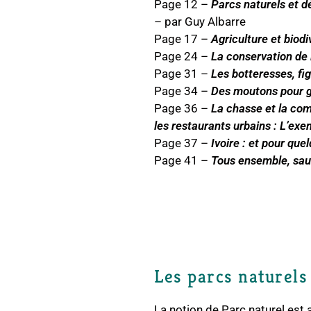
Page 12 –
Parcs naturels et dé
– par Guy Albarre
Page 17 –
Agriculture et biodi
Page 24 –
La conservation de 
Page 31 –
Les botteresses, fi
Page 34 –
Des moutons pour g
Page 36 –
La chasse et la com
les restaurants urbains : L’exe
Page 37 –
Ivoire : et pour que
Page 41 –
Tous ensemble, sau
Les parcs naturels
La notion de Parc naturel est 