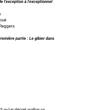
de l’exception à l’exceptionnel
s
oué
 Reggers
remière partie : Le gibier dans
85 qu’un décret wallon va