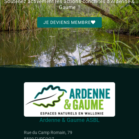
Soutenez activement les actions concrètes d'Ardenne &
Gaume !
JE DEVIENS MEMBRE
Ardenne & Gaume ASBL
Rue du Camp Romain, 79
5500 FURFOOZ