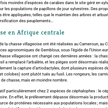
ois moindre d’espèces de carabes dans le site géré en sylvi
r les populations de papillons de jour sylvestres. Des prop
 être appliquées, telles que le maintien des arbres et arbus
versification des peuplements…
ise en Afrique centrale
de la chasse villageoise ont été réalisées au Cameroun, au C
ences agronomiques de Gembloux, sous l’égide de l’Union e
hasse villageoise ont changé ces dernières années : la chas
fusil a remplacé l’arbalète, et les pièges sont désormais réal
lement la capture d’artiodactyles, dont plusieurs espèces 
 colobes) sont plutôt tués au fusil. Les rongeurs, les carnivo
u de chasse, mais en moindre nombre.
tif particulièrement chez 2 espèces de céphalophes : le cép
ire. En effet, le prélèvement dépasse désormais la producti
urce de protéines nécessaire aux populations locales ; mais si