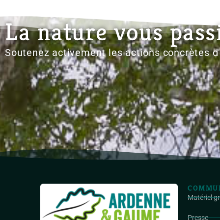
La nature vous pass
Soutenez activement les actions concrètes 
COMMUN
Matériel g
Presse