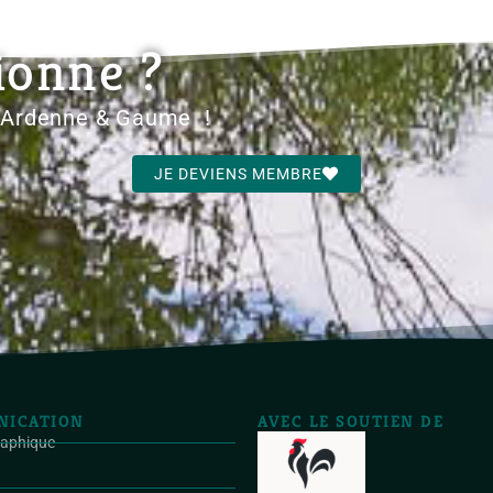
ionne ?
d'Ardenne & Gaume !
JE DEVIENS MEMBRE
ICATION
AVEC LE SOUTIEN DE
raphique