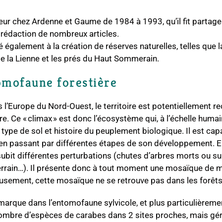
teur chez Ardenne et Gaume de 1984 à 1993, qu’il fit partag
la rédaction de nombreux articles.
 également à la création de réserves naturelles, telles que 
de la Lienne et les prés du Haut Sommerain.
tomofaune forestière
 l’Europe du Nord-Ouest, le territoire est potentiellement re
e. Ce « climax » est donc l’écosystème qui, à l’échelle humai
type de sol et histoire du peuplement biologique. Il est capa
r en passant par différentes étapes de son développement. En 
subit différentes perturbations (chutes d’arbres morts ou s
rain…). Il présente donc à tout moment une mosaïque de mil
usement, cette mosaïque ne se retrouve pas dans les forêts d
marque dans l’entomofaune sylvicole, et plus particulièreme
ombre d’espèces de carabes dans 2 sites proches, mais géré