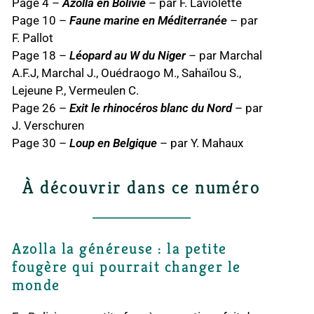
Page 4 –
Azolla en Bolivie
– par F. Laviolette
Page 10 –
Faune marine en Méditerranée
– par
F. Pallot
Page 18 –
Léopard au W du Niger
– par Marchal
A.F.J, Marchal J., Ouédraogo M., Sahaïlou S.,
Lejeune P., Vermeulen C.
Page 26 –
Exit le rhinocéros blanc du Nord
– par
J. Verschuren
Page 30 –
Loup en Belgique
– par Y. Mahaux
À découvrir dans ce numéro
Azolla la généreuse : la petite
fougère qui pourrait changer le
monde