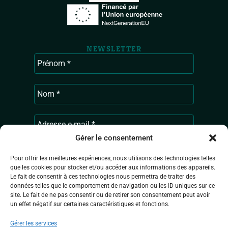
NEWSLETTER
Gérer le consentement
Pour offrir les meilleures expériences, nous utilisons des technologies telles
que les cookies pour stocker et/ou accéder aux informations des appareils.
Le fait de consentir à ces technologies nous permettra de traiter des
Ardenne & Gaume traite les données
données telles que le comportement de navigation ou les ID uniques sur ce
recueillies pour vous envoyer les actualités
site. Le fait de ne pas consentir ou de retirer son consentement peut avoir
de l’association. Pour en savoir plus sur la
un effet négatif sur certaines caractéristiques et fonctions.
gestion de vos données personnelles,
consultez
la Politique de confidentialité.
Gérer les services