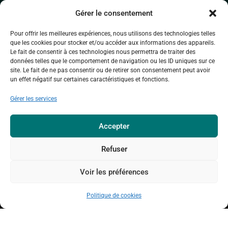
Gérer le consentement
Pour offrir les meilleures expériences, nous utilisons des technologies telles
que les cookies pour stocker et/ou accéder aux informations des appareils.
Le fait de consentir à ces technologies nous permettra de traiter des
données telles que le comportement de navigation ou les ID uniques sur ce
site. Le fait de ne pas consentir ou de retirer son consentement peut avoir
un effet négatif sur certaines caractéristiques et fonctions.
Ardenne & Gaume traite les données
Gérer les services
recueillies pour vous envoyer les actualités
de l’association. Pour en savoir plus sur la
gestion de vos données personnelles,
Accepter
consultez
la Politique de confidentialité.
Refuser
Voir les préférences
© 2026 - ARDENNE & GAUME, TOUS DROITS RÉSERVÉS
Politique de cookies
POLITIQUE DE CONFIDENTIALITÉ
CRÉDITS PHOTOGRAPHIQUES