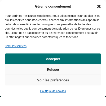
Gérer le consentement
La zone humide comprend une mare entourée d’un
écran boisé et abrite également une flore peu
Pour offrir les meilleures expériences, nous utilisons des technologies telles
que les cookies pour stocker et/ou accéder aux informations des appareils.
banale se révélant attractive pour la faune
Le fait de consentir à ces technologies nous permettra de traiter des
paludicole.
données telles que le comportement de navigation ou les ID uniques sur ce
site. Le fait de ne pas consentir ou de retirer son consentement peut avoir
Le passé minier
un effet négatif sur certaines caractéristiques et fonctions.
Gérer les services
Outre ses richesses naturelles actuelles, l’endroit
présente également une grande valeur archéo-
Accepter
industrielle comme témoin de l’ancienne extraction
de minerai de zinc, très florissante durant tout le
Refuser
19ème siècle et jusqu’aux années 1930.
Voir les préférences
Politique de cookies