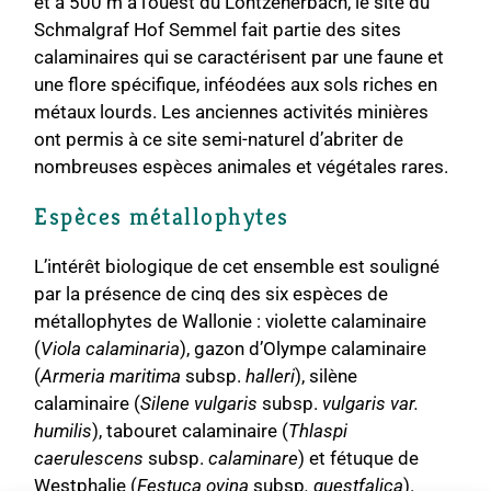
et à 500 m à l’ouest du Lontzenerbach, le site du
Schmalgraf Hof Semmel fait partie des sites
calaminaires qui se caractérisent par une faune et
une flore spécifique, inféodées aux sols riches en
métaux lourds. Les anciennes activités minières
ont permis à ce site semi-naturel d’abriter de
nombreuses espèces animales et végétales rares.
Espèces métallophytes
L’intérêt biologique de cet ensemble est souligné
par la présence de cinq des six espèces de
métallophytes de Wallonie : violette calaminaire
(
Viola calaminaria
), gazon d’Olympe calaminaire
(
Armeria maritima
subsp.
halleri
), silène
calaminaire (
Silene vulgaris
subsp.
vulgaris var.
humilis
), tabouret calaminaire (
Thlaspi
caerulescens
subsp.
calaminare
) et fétuque de
Westphalie (
Festuca ovina
subsp
. guestfalica
).