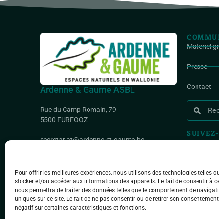
COMMUN
Matériel g
Presse
Contact
Ardenne & Gaume ASBL
Rue du Camp Romain, 79
5500 FURFOOZ
SUIVEZ-
secretariat@ardenne-et-gaume.be
IBAN : BE35 0000 1695 9337
BIC : GEBABEBB
Pour offrir les meilleures expériences, nous utilisons des technologies telles q
stocker et/ou accéder aux informations des appareils. Le fait de consentir à c
nous permettra de traiter des données telles que le comportement de navigati
uniques sur ce site. Le fait de ne pas consentir ou de retirer son consentement
négatif sur certaines caractéristiques et fonctions.