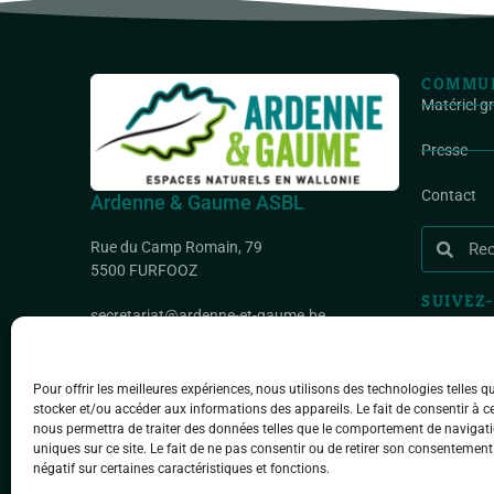
COMMUN
Matériel g
Presse
Contact
Ardenne & Gaume ASBL
Rue du Camp Romain, 79
5500 FURFOOZ
SUIVEZ-
secretariat@ardenne-et-gaume.be
IBAN : BE35 0000 1695 9337
BIC : GEBABEBB
Pour offrir les meilleures expériences, nous utilisons des technologies telles q
stocker et/ou accéder aux informations des appareils. Le fait de consentir à c
nous permettra de traiter des données telles que le comportement de navigati
uniques sur ce site. Le fait de ne pas consentir ou de retirer son consentement
négatif sur certaines caractéristiques et fonctions.