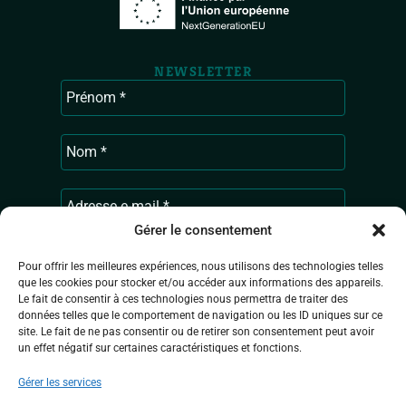
NEWSLETTER
Gérer le consentement
Pour offrir les meilleures expériences, nous utilisons des technologies telles
que les cookies pour stocker et/ou accéder aux informations des appareils.
Ardenne & Gaume traite les données
Le fait de consentir à ces technologies nous permettra de traiter des
données telles que le comportement de navigation ou les ID uniques sur ce
recueillies pour vous envoyer les actualités
site. Le fait de ne pas consentir ou de retirer son consentement peut avoir
de l’association. Pour en savoir plus sur la
un effet négatif sur certaines caractéristiques et fonctions.
gestion de vos données personnelles,
consultez
la Politique de confidentialité.
Gérer les services