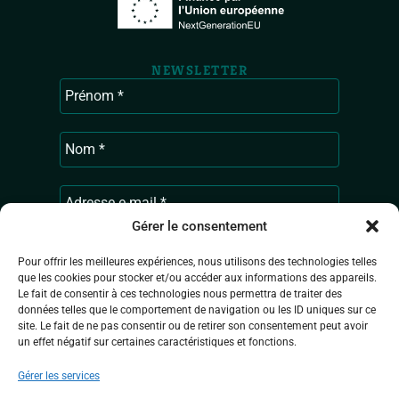
NEWSLETTER
Gérer le consentement
Pour offrir les meilleures expériences, nous utilisons des technologies telles
que les cookies pour stocker et/ou accéder aux informations des appareils.
Ardenne & Gaume traite les données
Le fait de consentir à ces technologies nous permettra de traiter des
données telles que le comportement de navigation ou les ID uniques sur ce
recueillies pour vous envoyer les actualités
site. Le fait de ne pas consentir ou de retirer son consentement peut avoir
de l’association. Pour en savoir plus sur la
un effet négatif sur certaines caractéristiques et fonctions.
gestion de vos données personnelles,
consultez
la Politique de confidentialité.
Gérer les services