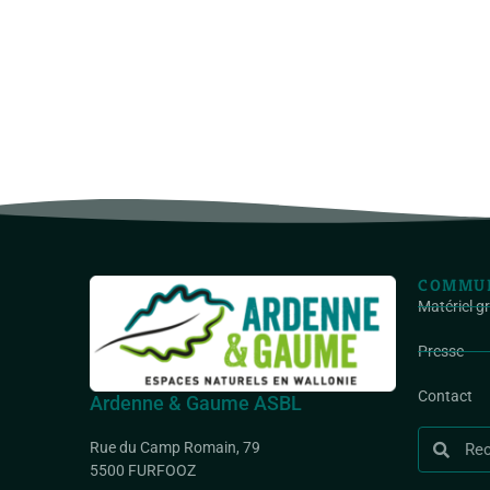
COMMUN
Matériel g
Presse
Contact
Ardenne & Gaume ASBL
Rue du Camp Romain, 79
5500 FURFOOZ