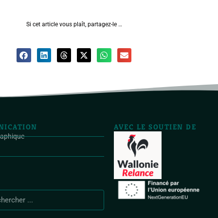
Si cet article vous plaît, partagez-le …
ICATION
AVEC LE SOUTIEN DE
raphique