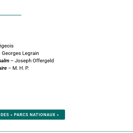
iégeois
 Georges Legrain
lsalm
– Joseph Offergeld
aire
– M. H. P.
 DES « PARCS NATIONAUX »