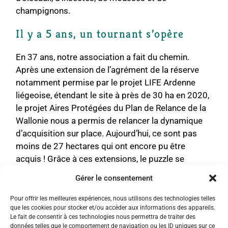
champignons.
Il y a 5 ans, un tournant s’opère
En 37 ans, notre association a fait du chemin.
Après une extension de l’agrément de la réserve
notamment permise par le projet LIFE Ardenne
liégeoise, étendant le site à près de 30 ha en 2020,
le projet Aires Protégées du Plan de Relance de la
Wallonie nous a permis de relancer la dynamique
d’acquisition sur place. Aujourd’hui, ce sont pas
moins de 27 hectares qui ont encore pu être
acquis ! Grâce à ces extensions, le puzzle se
complète et la protection devient de plus en plus
Gérer le consentement
cohérente.
Pour offrir les meilleures expériences, nous utilisons des technologies telles
Des restaurations plus ambitieuses sont permises
que les cookies pour stocker et/ou accéder aux informations des appareils.
Le fait de consentir à ces technologies nous permettra de traiter des
et s’étaleront progressivement dans les années à
données telles que le comportement de navigation ou les ID uniques sur ce