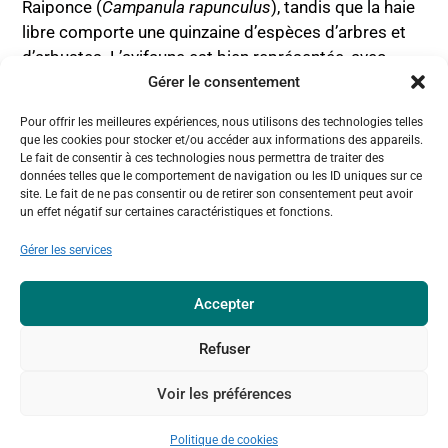
Raiponce (
Campanula rapunculus
), tandis que la haie
libre comporte une quinzaine d’espèces d’arbres et
d’arbustes. L’avifaune est bien représentée, avec
notamment la Cigogne Noire (
Ciconia nigra
), et le site
Gérer le consentement
accueille plusieurs papillons comme le Demi-argus
Pour offrir les meilleures expériences, nous utilisons des technologies telles
(
Polyommatus semiargus
), l’Hespérie de la Mauve
que les cookies pour stocker et/ou accéder aux informations des appareils.
(
Pyrgus malvae
) et la Grande Tortue (
Nymphalis
Le fait de consentir à ces technologies nous permettra de traiter des
données telles que le comportement de navigation ou les ID uniques sur ce
polychloros
). La prairie est fauchée tardivement et
site. Le fait de ne pas consentir ou de retirer son consentement peut avoir
des interventions de débroussaillage ponctuelles
un effet négatif sur certaines caractéristiques et fonctions.
limitent l’expansion des haies.
Gérer les services
Berges du Metzertbach
Accepter
Située dans la vallée de la Metzert, affluent de l’Attert,
cette partie de la réserve regroupe d’anciens prés de
Refuser
fauche ou prairies pâturées, progressivement
Voir les préférences
retournés à l’état sauvage. La flore des milieux
humides et des suintements comprend la Reine des
Politique de cookies
Prés (
Filipendula ulmaria
), le Lycope d’Europe