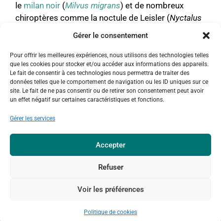
le
milan noir
(
Milvus migrans
) et de nombreux
chiroptères comme la noctule de Leisler (
Nyctalus
leisleri
) ou encore le murin de Brandt (
Myotis
Gérer le consentement
brandtii
).
Pour offrir les meilleures expériences, nous utilisons des technologies telles
Après déboisement des résineux qui occupaient la
que les cookies pour stocker et/ou accéder aux informations des appareils.
Le fait de consentir à ces technologies nous permettra de traiter des
parcelle, le parterre de coupe a été nettoyé et les
données telles que le comportement de navigation ou les ID uniques sur ce
rémanents stockés en andains. Les prairies au sein
site. Le fait de ne pas consentir ou de retirer son consentement peut avoir
un effet négatif sur certaines caractéristiques et fonctions.
de la réserve proviennent donc d’une restauration
récente et ne présentent pas encore un faciès
Gérer les services
typique d’une prairie de fauche submontagnarde.
En effet, les reliquats d’espèces de coupes
Accepter
forestières sont encore abondants. Une gestion
adéquate permettra de rééquilibrer
Refuser
avantageusement les milieux et les objectifs de la
réserve naturelle. Enfin, de petites mares ont été
Voir les préférences
creusées dans le but de freiner l’écoulement des
eaux sur le tracé de fossés de drainage historique
Politique de cookies