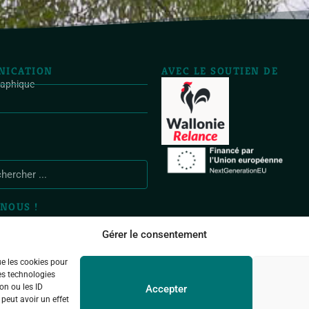
ICATION
AVEC LE SOUTIEN DE
raphique
NOUS !
Gérer le consentement
ue les cookies pour
es technologies
on ou les ID
Accepter
 peut avoir un effet