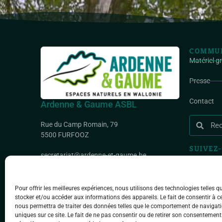
COMMUN
Matériel g
Presse
Contact
Ardenne & Gaume ASBL
Rue du Camp Romain, 79
5500 FURFOOZ
SUIVEZ-
secretariat@ardenne-et-gaume.be
IBAN : BE35 0000 1695 9337
BIC : GEBABEBB
Pour offrir les meilleures expériences, nous utilisons des technologies telles q
stocker et/ou accéder aux informations des appareils. Le fait de consentir à c
nous permettra de traiter des données telles que le comportement de navigati
uniques sur ce site. Le fait de ne pas consentir ou de retirer son consentement