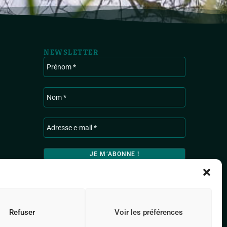
NEWSLETTER
Ardenne & Gaume traite les données recueillies
pour vous envoyer les actualités de l’association.
Pour en savoir plus sur la gestion de vos données
personnelles, consultez
la Politique de
confidentialité.
Refuser
Voir les préférences