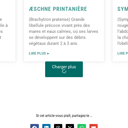
ÆSCHNE PRINTANIÈRE
SYM
he
(Brachytron pratense) Grande
(Symp
ile à
libellule précoce vivant près des
rouge
es
mares et eaux calmes, où ses larves
l’abd
t
se développent sur des débris
la ch
végétaux durant 2 à 3 ans.
l’obé
LIRE PLUS ►
LIRE 
Charger plus
Si cet article vous plaît, partagez-le …