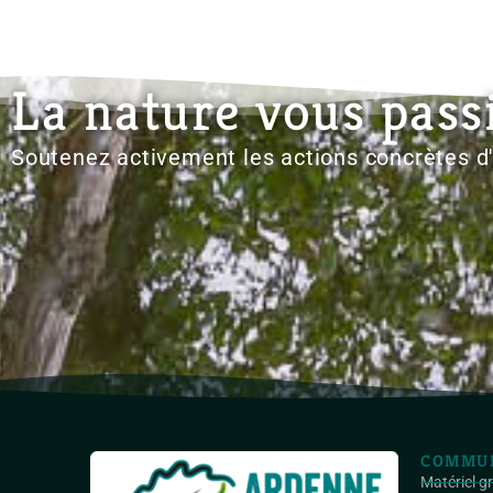
La nature vous pass
Soutenez activement les actions concrètes 
COMMUN
Matériel g