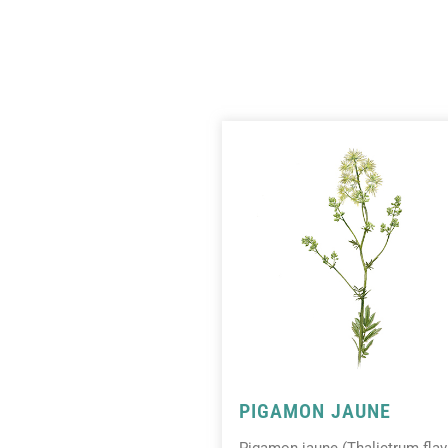
PIGAMON JAUNE
Pigamon jaune (Thalictrum fla