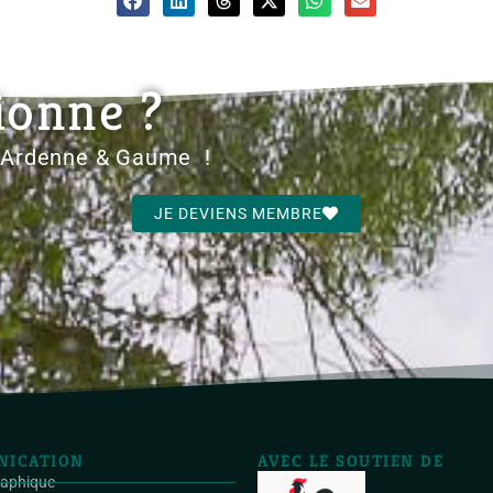
ionne ?
d'Ardenne & Gaume !
JE DEVIENS MEMBRE
ICATION
AVEC LE SOUTIEN DE
raphique