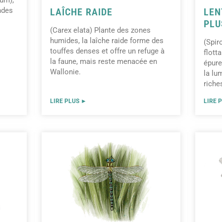
ndes
LAÎCHE RAIDE
LEN
PLU
(Carex elata) Plante des zones
humides, la laîche raide forme des
(Spir
touffes denses et offre un refuge à
flott
la faune, mais reste menacée en
épure
Wallonie.
la lu
riche
LIRE PLUS ►
LIRE 