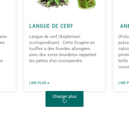
LANGUE DE CERF
ANÉ
ares
Langue de cerf (Asplenium
(Puls
des
scolopendrium) : Cette fougère en
pulsa
touffes a des frondes allongées
calci
avec des sores brunâtres rappelant
print
is
les pattes d’un scolopendre.
brill
couve
LIRE PLUS ►
LIRE 
Charger plus