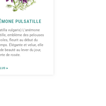
MONE PULSATILLE
atilla vulgaris) L’anémone
tille, emblème des pelouses
coles, fleurit au début du
emps. Élégante et velue, elle
e de beauté au lever du jour,
rte de rosée.
PLUS ►