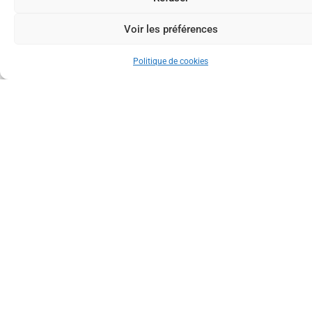
Voir les préférences
Politique de cookies
Commission de
Conservateur
gestion
Jean-Luc Renneson
jeanluc_renneson@yahoo.
com
Superficie
Année
SGIB
Commune
1 ha 36 a
2016
associé
Saint-
70 ca
SGIB
Léger
n°3332