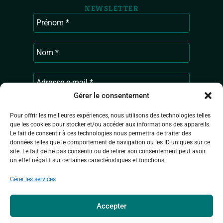
NEWSLETTER
Gérer le consentement
Pour offrir les meilleures expériences, nous utilisons des technologies telles
que les cookies pour stocker et/ou accéder aux informations des appareils.
Le fait de consentir à ces technologies nous permettra de traiter des
Ardenne & Gaume traite les données
données telles que le comportement de navigation ou les ID uniques sur ce
recueillies pour vous envoyer les actualités
site. Le fait de ne pas consentir ou de retirer son consentement peut avoir
de l’association. Pour en savoir plus sur la
un effet négatif sur certaines caractéristiques et fonctions.
gestion de vos données personnelles,
consultez
la Politique de confidentialité.
Gérer les services
Accepter