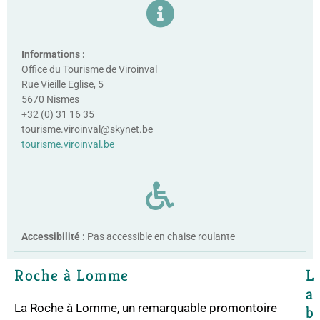
Informations :
Office du Tourisme de Viroinval
Rue Vieille Eglise, 5
5670 Nismes
+32 (0) 31 16 35
tourisme.viroinval@skynet.be
tourisme.viroinval.be
Accessibilité :
Pas accessible en chaise roulante
Roche à Lomme
L
a
La Roche à Lomme, un remarquable promontoire
b