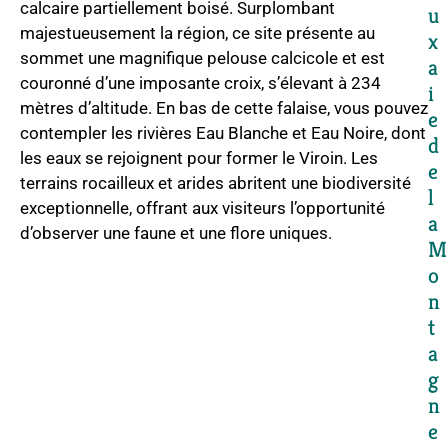
calcaire partiellement boisé. Surplombant
u
majestueusement la région, ce site présente au
x
sommet une magnifique pelouse calcicole et est
a
couronné d’une imposante croix, s’élevant à 234
i
mètres d’altitude. En bas de cette falaise, vous pouvez
e
contempler les rivières Eau Blanche et Eau Noire, dont
d
les eaux se rejoignent pour former le Viroin. Les
e
terrains rocailleux et arides abritent une biodiversité
l
exceptionnelle, offrant aux visiteurs l’opportunité
a
d’observer une faune et une flore uniques.
o
n
t
a
g
n
e