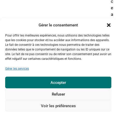
c
e
a
u
Gérer le consentement
«
Pour offrir les meilleures expériences, nous utilisons des technologies telles
D
que les cookies pour stocker et/ou accéder aux informations des appareils.
Le fait de consentir à ces technologies nous permettra de traiter des
i
données telles que le comportement de navigation ou les ID uniques sur ce
m
site. Le fait de ne pas consentir ou de retirer son consentement peut avoir un
effet négatif sur certaines caractéristiques et fonctions.
a
n
Gérer les services
c
h
Accepter
e
d
Refuser
e
s
Voir les préférences
R