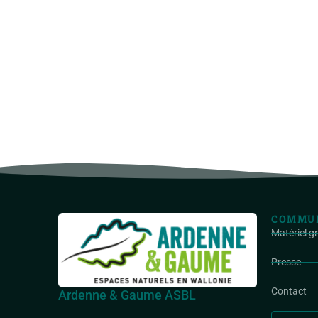
COMMUN
Matériel g
Presse
Contact
Ardenne & Gaume ASBL