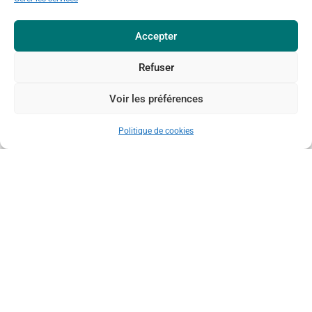
Villers-devant-Orval
(1)
Accepter
Vor Olbrich
(1)
Walleux
(5)
Refuser
Voir les préférences
ARCHIVES
Politique de cookies
Sélectionner un mois
La nature vous passionne ?
Soutenez activement les actions concrètes d'Ardenne &
Gaume !