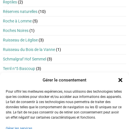
Reptiles
(2)
Réserves naturelles
(10)
Roche à Lomme
(5)
Roches Noires
(1)
Ruisseau de Léglise
(3)
Ruisseau du Bois de la Vanne
(1)
Schmalgraf Hof Semmel
(3)
Terril n°5 Bascoup
(3)
Terril Saint-Charles
(2)
Gérer le consentement
Tienne Pelé
(2)
Pour offrir les meilleures expériences, nous utilisons des technologies telles
que les cookies pour stocker et/ou accéder aux informations des appareils.
Tourbière de Logbiermé
(2)
Le fait de consentir à ces technologies nous permettra de traiter des
Vague des Gomhets
(1)
données telles que le comportement de navigation ou les ID uniques sur ce
site. Le fait de ne pas consentir ou de retirer son consentement peut avoir
Vieille montagne
(5)
un effet négatif sur certaines caractéristiques et fonctions.
Vignoble et Chession
(1)
Gérer les services