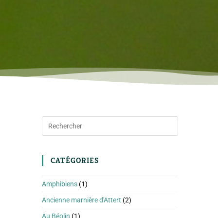
CATÉGORIES
Amphibiens
(1)
Ancienne marnière d'Attert
(2)
Au Béolin
(1)