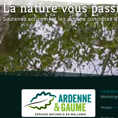
La nature vous pass
Soutenez activement les actions concrètes 
COMMUN
Matériel g
Presse