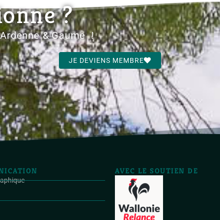
ionne ?
d'Ardenne & Gaume !
JE DEVIENS MEMBRE
ICATION
AVEC LE SOUTIEN DE
raphique