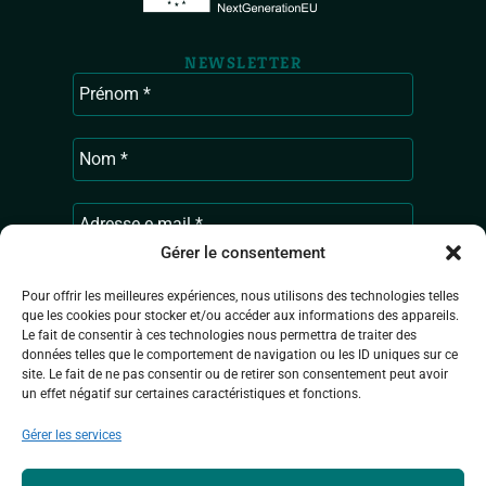
NEWSLETTER
Gérer le consentement
Pour offrir les meilleures expériences, nous utilisons des technologies telles
que les cookies pour stocker et/ou accéder aux informations des appareils.
Ardenne & Gaume traite les données
Le fait de consentir à ces technologies nous permettra de traiter des
données telles que le comportement de navigation ou les ID uniques sur ce
recueillies pour vous envoyer les actualités
site. Le fait de ne pas consentir ou de retirer son consentement peut avoir
de l’association. Pour en savoir plus sur la
un effet négatif sur certaines caractéristiques et fonctions.
gestion de vos données personnelles,
consultez
la Politique de confidentialité.
Gérer les services