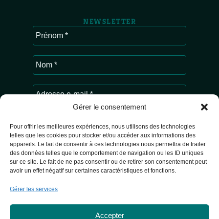
NEWSLETTER
Gérer le consentement
Pour offrir les meilleures expériences, nous utilisons des technologies
telles que les cookies pour stocker et/ou accéder aux informations des
appareils. Le fait de consentir à ces technologies nous permettra de traiter
Ardenne & Gaume traite les données
des données telles que le comportement de navigation ou les ID uniques
recueillies pour vous envoyer les actualités
sur ce site. Le fait de ne pas consentir ou de retirer son consentement peut
de l’association. Pour en savoir plus sur la
avoir un effet négatif sur certaines caractéristiques et fonctions.
gestion de vos données personnelles,
consultez
la Politique de confidentialité.
Gérer les services
Accepter