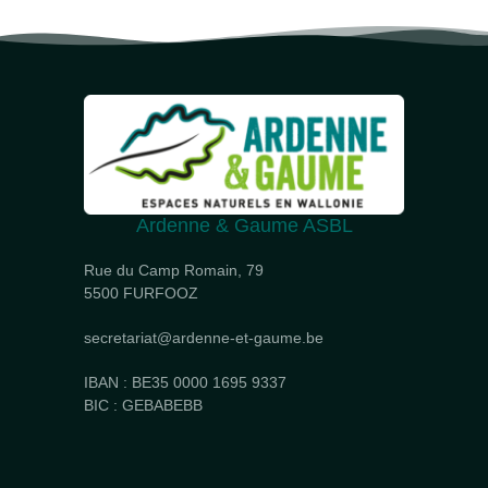
Ardenne & Gaume ASBL
Rue du Camp Romain, 79
5500 FURFOOZ
secretariat@ardenne-et-gaume.be
IBAN : BE35 0000 1695 9337
BIC : GEBABEBB