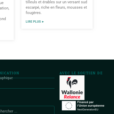
tilleuls et érables sur un versant sud
que
escarpé, riche en fleurs, mousses et
ation,
fougères.
cond
LIRE PLUS ►
ICATION
AVEC LE SOUTIEN DE
raphique