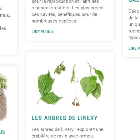
pour la reproduction et l’abri des
oiseaux forestiers. Les pics créent
al
Décou
ces cavités, bénéfiques pour de
humus,
de la
nombreuses espèces.
uniqu
 les
roche
LIRE PLUS ►
typiq
LIRE 
LES ARBRES DE LINERY
Les arbres de Linery : explorez une
UE
érablière de ravin avec ormes,