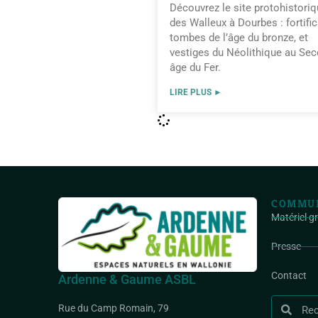
Découvrez le site protohistori
des Walleux à Dourbes : fortific
tombes de l’âge du bronze, et
vestiges du Néolithique au Se
âge du Fer.
LIRE PLUS ►
COMMUN
Matériel g
Presse
Contact
Ardenne & Gaume ASBL
Rue du Camp Romain, 79