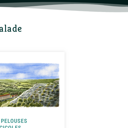
balade
 PELOUSES
CICOLES