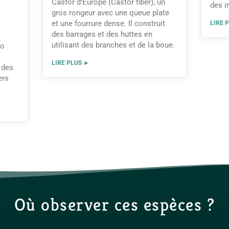
Castor d’Europe (Castor fiber), un
des i
gros rongeur avec une queue plate
et une fourrure dense. Il construit
LIRE 
des barrages et des huttes en
utilisant des branches et de la boue.
do
LIRE PLUS ►
s des
ers
Où observer ces espèces ?