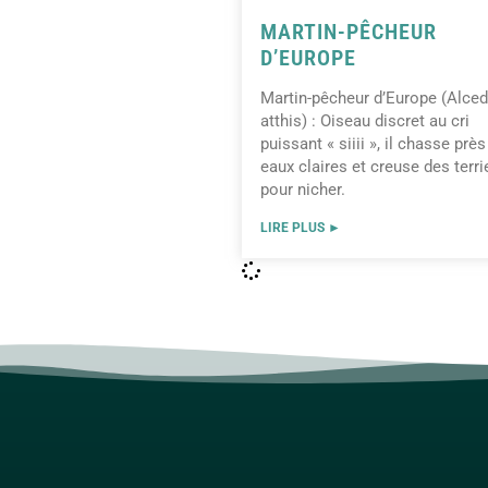
MARTIN-PÊCHEUR
D’EUROPE
Martin-pêcheur d’Europe (Alce
atthis) : Oiseau discret au cri
puissant « siiii », il chasse prè
eaux claires et creuse des terri
pour nicher.
LIRE PLUS ►