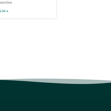
nsectes.
PLUS ►