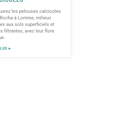
vrez les pelouses calcicoles
 Rocha à Lomme, milieux
es aux sols superficiels et
s filtrantes, avec leur flore
ue.
PLUS ►