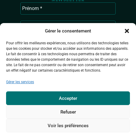
Gérer le consentement
Pour offrir les meilleures expériences, nous utilisons des technologies telles
que les cookies pour stocker et/ou accéder aux informations des appareils.
Le fait de consentir à ces technologies nous permettra de traiter des
données telles que le comportement de navigation ou les ID uniques sur ce
site. Le fait de ne pas consentir ou de retirer son consentement peut avoir
un effet négatif sur certaines caractéristiques et fonctions.
Ardenne & Gaume traite les données
Gérer les services
recueillies pour vous envoyer les actualités
de l’association. Pour en savoir plus sur la
gestion de vos données personnelles,
Accepter
consultez
la Politique de confidentialité.
Refuser
Voir les préférences
© 2026 - ARDENNE & GAUME, TOUS DROITS RÉSERVÉS