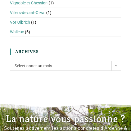
Vignoble et Chession
(1)
Villers-devant-Orval
(1)
Vor Olbrich
(1)
Walleux
(5)
ARCHIVES
Sélectionner un mois
La nature vous passionne ?
Soutenez activement les actions concrètes d'Ardenne &